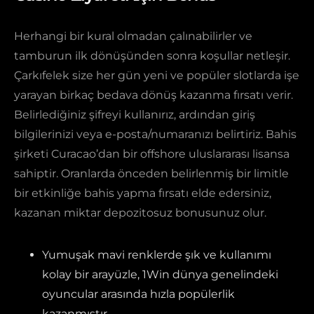
Herhangi bir kural olmadan çalınabilirler ve
tamburun ilk dönüşünden sonra koşullar netleşir.
Çarkıfelek size her gün yeni ve popüler slotlarda işe
yarayan birkaç bedava dönüş kazanma fırsatı verir.
Belirlediğiniz şifreyi kullanırız, ardından giriş
bilgilerinizi veya e-posta/numaranızı belirtiriz. Bahis
şirketi Curacao’dan bir offshore uluslararası lisansa
sahiptir. Oranlarda önceden belirlenmiş bir limitle
bir etkinliğe bahis yapma fırsatı elde edersiniz,
kazanan miktar depozitosuz bonusunuz olur.
Yumuşak mavi renklerde şık ve kullanımı
kolay bir arayüzle, 1Win dünya genelindeki
oyuncular arasında hızla popülerlik
kazanmıştır.