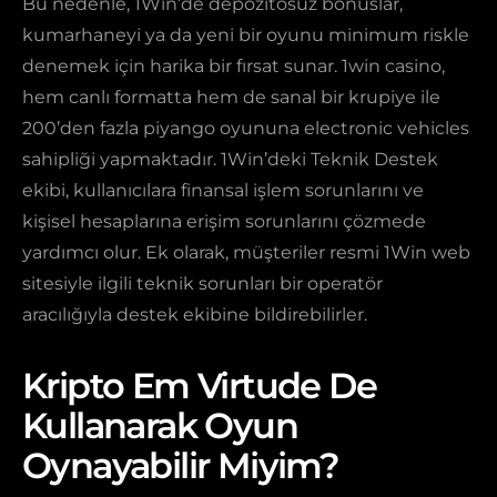
Bu nedenle, 1Win’de depozitosuz bonuslar,
kumarhaneyi ya da yeni bir oyunu minimum riskle
denemek için harika bir fırsat sunar. 1win casino,
hem canlı formatta hem de sanal bir krupiye ile
200’den fazla piyango oyununa electronic vehicles
sahipliği yapmaktadır. 1Win’deki Teknik Destek
ekibi, kullanıcılara finansal işlem sorunlarını ve
kişisel hesaplarına erişim sorunlarını çözmede
yardımcı olur. Ek olarak, müşteriler resmi 1Win web
sitesiyle ilgili teknik sorunları bir operatör
aracılığıyla destek ekibine bildirebilirler.
Kripto Em Virtude De
Kullanarak Oyun
Oynayabilir Miyim?