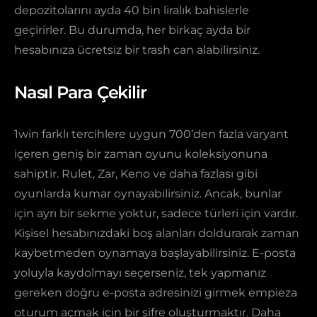
depozitolarını ayda 40 bin liralık bahislerle
geçirirler. Bu durumda, her birkaç ayda bir
hesabınıza ücretsiz bir trash can alabilirsiniz.
Nasıl Para Çekilir
1win farklı tercihlere uygun 700’den fazla varyant
içeren geniş bir zaman oyunu koleksiyonuna
sahiptir. Rulet, Zar, Keno ve daha fazlası gibi
oyunlarda kumar oynayabilirsiniz. Ancak, bunlar
için ayrı bir sekme yoktur, sadece türleri için vardır.
Kişisel hesabınızdaki boş alanları doldurarak zaman
kaybetmeden oynamaya başlayabilirsiniz. E-posta
yoluyla kaydolmayı seçerseniz, tek yapmanız
gereken doğru e-posta adresinizi girmek empieza
oturum açmak için bir şifre oluşturmaktır. Daha