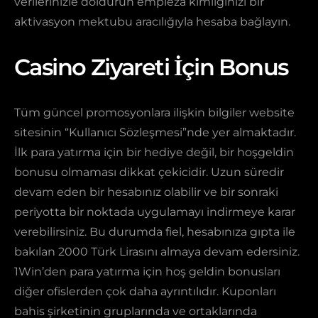
verilerinizle doldurun empieza kimliğinizi bir
aktivasyon mektubu aracılığıyla hesaba bağlayın.
Casino Ziyareti İçin Bonus
Tüm güncel promosyonlara ilişkin bilgiler website
sitesinin “Kullanıcı Sözleşmesi”nde yer almaktadır.
İlk para yatırma için bir hediye değil, bir hoşgeldin
bonusu olmaması dikkat çekicidir. Uzun süredir
devam eden bir hesabınız olabilir ve bir sonraki
periyotta bir noktada uygulamayı indirmeye karar
verebilirsiniz. Bu durumda fiel, hesabınıza gıpta ile
bakılan 2000 Türk Lirasını almaya devam edersiniz.
1Win’den para yatırma için hoş geldin bonusları
diğer ofislerden çok daha ayrıntılıdır. Kuponları
bahis şirketinin gruplarında ve ortaklarında