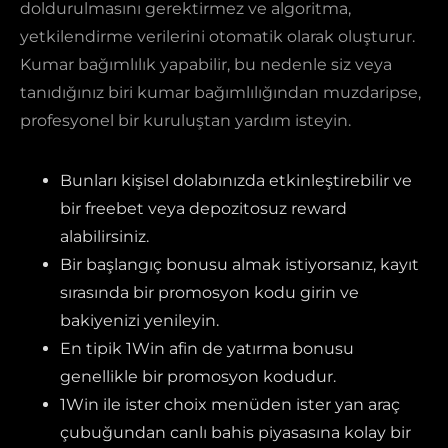
doldurulmasını gerektirmez ve algoritma,
yetkilendirme verilerini otomatik olarak oluşturur.
Kumar bağımlılık yapabilir, bu nedenle siz veya
tanıdığınız biri kumar bağımlılığından muzdaripse,
profesyonel bir kuruluştan yardım isteyin.
Bunları kişisel dolabınızda etkinleştirebilir ve
bir freebet veya depozitosuz reward
alabilirsiniz.
Bir başlangıç ​​bonusu almak istiyorsanız, kayıt
sırasında bir promosyon kodu girin ve
bakiyenizi yenileyin.
En tipik 1Win afin de yatırma bonusu
genellikle bir promosyon kodudur.
1Win ile ister choix menüden ister yan araç
çubuğundan canlı bahis piyasasına kolay bir