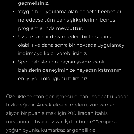
geçmelisiniz.
Yaygın bir uygulama olan benefit freebetler,
neredeyse tüm bahis şirketlerinin bonus
programlarında mevcuttur.
Uzun süredir devam eden bir hesabınız
olabilir ve daha sonra bir noktada uygulamayı
indirmeye karar verebilirsiniz.
Spor bahislerinin hayranıysanız, canlı
bahislerin deneyiminize heyecan katmanın
en iyi yolu olduğunu bilirsiniz.
Özellikle telefon görüşmesi ile, canlı sohbet u kadar
hızlı değildir. Ancak elde etmeleri uzun zaman
alıyor, bir puan almak için 200 liradan bahis
miktarına ihtiyacınız var. İyi bir bütçe” “empieza
yoğun oyunla, kumarbazlar genellikle