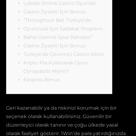
Lobide Online Casino Oyunları
Casino Ziyareti İçin Bonus
“Throughout Bet Türkiye’de
Oyuncular İçin Sadakat Programı
Bahis Üzerine Spor Bahisleri”
Casino Ziyareti İçin Bonus
Türkiye’de Çevrimiçi Casino Sitesi
Kripto Pra Kullanarak Oyun
Oynayabilir Miyim?
Ekspres Bonus
Geri kazanabilir ya da riskinizi korumak için bir
seçenek olarak kullanabilirsiniz. Güvenilir bir
düzenleyici olarak tanınır ve çoğu ülkede yasal
olarak faaliyet gösterir. 1Win’de para yatırdığınızda