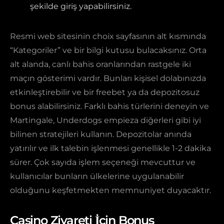
şekilde giriş yapabilirsiniz.
Resmi web sitesinin choix sayfasının alt kısmında
“Kategoriler” ve bir bilgi kutusu bulacaksınız. Orta
alt alanda, canlı bahis oranlarından rastgele iki
maçın gösterimi vardır. Bunları kişisel dolabınızda
etkinleştirebilir ve bir freebet ya da depozitosuz
bonus alabilirsiniz. Farklı bahis türlerini deneyin ve
Martingale, Underdogs empieza diğerleri gibi iyi
bilinen stratejileri kullanın. Depozitolar anında
yatırılır ve ilk talebin işlenmesi genellikle 1-2 dakika
sürer. Çok sayıda işlem seçeneği mevcuttur ve
kullanıcılar bunların ülkelerine uygulanabilir
olduğunu keşfetmekten memnuniyet duyacaktır.
Casino Ziyareti İçin Bonus