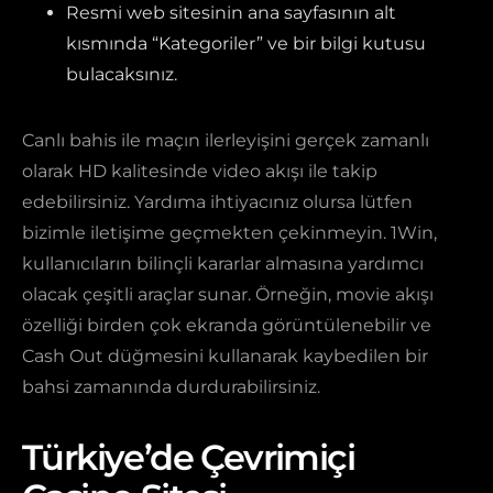
Resmi web sitesinin ana sayfasının alt
kısmında “Kategoriler” ve bir bilgi kutusu
bulacaksınız.
Canlı bahis ile maçın ilerleyişini gerçek zamanlı
olarak HD kalitesinde video akışı ile takip
edebilirsiniz. Yardıma ihtiyacınız olursa lütfen
bizimle iletişime geçmekten çekinmeyin. 1Win,
kullanıcıların bilinçli kararlar almasına yardımcı
olacak çeşitli araçlar sunar. Örneğin, movie akışı
özelliği birden çok ekranda görüntülenebilir ve
Cash Out düğmesini kullanarak kaybedilen bir
bahsi zamanında durdurabilirsiniz.
Türkiye’de Çevrimiçi