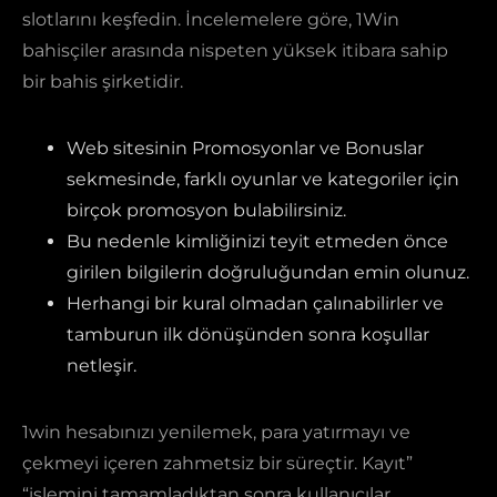
slotlarını keşfedin. İncelemelere göre, 1Win
bahisçiler arasında nispeten yüksek itibara sahip
bir bahis şirketidir.
Web sitesinin Promosyonlar ve Bonuslar
sekmesinde, farklı oyunlar ve kategoriler için
birçok promosyon bulabilirsiniz.
Bu nedenle kimliğinizi teyit etmeden önce
girilen bilgilerin doğruluğundan emin olunuz.
Herhangi bir kural olmadan çalınabilirler ve
tamburun ilk dönüşünden sonra koşullar
netleşir.
1win hesabınızı yenilemek, para yatırmayı ve
çekmeyi içeren zahmetsiz bir süreçtir. Kayıt”
“işlemini tamamladıktan sonra kullanıcılar