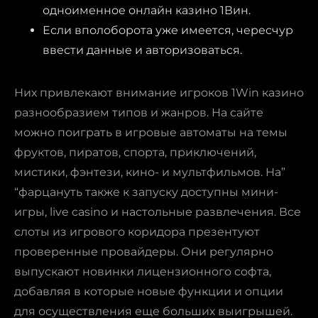
одноименное онлайн казино 1Вин.
Если вполоборота уже имеется, чересчур
ввести данные и авторизоваться.
Них привлекают внимание игроков 1Win казино
разнообразием типов и жанров. На сайте
можно поиграть в игровые автоматы на темы
фруктов, пиратов, спорта, приключений,
мистики, фэнтези, кино- и мультфильмов. На”
“фарцануть также к запуску доступны мини-
игры, live casino и настольные развлечения. Все
слоты из игрового коридора презентуют
проверенные провайдеры. Они регулярно
выпускают новинки лицензионного софта,
добавляя в которые новые функции и опции
для осуществления еще больших выигрышей.