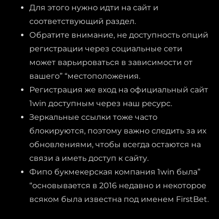
Для этого нужно идти на сайт и
соответствующий раздел.
Обратите внимание, не доступность опций
регистрации через социальные сети
может варьироваться в зависимости от
вашего” “местоположения.
Регистрация же вход на официальный сайт
1win доступным через наш ресурс.
Зеркальные ссылки тоже часто
блокируются, поэтому важно следить за их
обновлениями, чтобы всегда остаются на
связи а иметь доступ к сайту.
Фипо букмекерская компания 1win была”
“основывается в 2016 недавно и некоторое
всяком была известна под именем FirstBet.