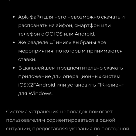
Apk-файл для него невозможно скачать и
распознать на айфон, смартфон или
телефон с ОС IOS или Android.
Же разделе «Линия» выбраны все
мероприятия, по которым принимаются
ставки.
В дальнейшем предпочтительно скачать
приложение дли операционных систем
iOS%2FAndroid или установить ПК-клиент
для Windows.
Система устранения неполадок помогает
пользователям сориентироваться в одной
ситуации, предоставляя указания по повторной