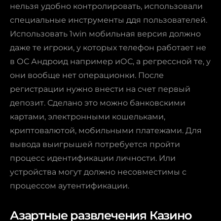
нельзя удобно контролировать, использовали
специальные инструменты ддя пользователей.
Использовать 1win мобильная версия должно
даже те игроки, у которых телефон работает не
в ОС Андроид например иОС, а регрессной те, у
они вообще нет операционки. После
регистрации нужно внести на счет первый
депозит. Сделано это можно банковскими
картами, электронными кошельками,
криптовалютой, мобильными платежами. Для
вывода выигрышей потребуется пройти
процесс идентификации личности. Или
устройства могут должно несовместимы с
процессом аутентификации.
Азартные развлечения Казино