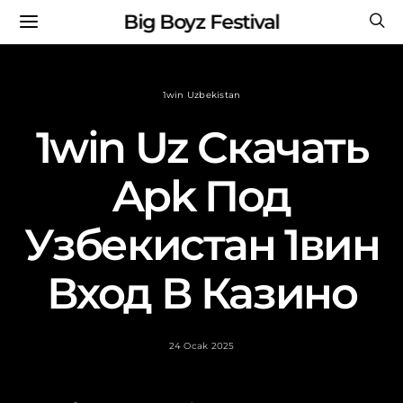
Big Boyz Festival
1win Uzbekistan
1win Uz Скачать
Apk Под
Узбекистан 1вин
Вход В Казино
24 Ocak 2025