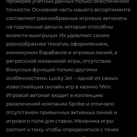
проверке учетных данных только обеспечению
точности. Основная часть нашего ассортимента
составляют разнообразные игровые автоматы
на подлинные деньги, которые способны
вывести выигрыши. Их удивляют своим
разнообразнее тематик, оформлением,
минимумом барабанов и игровых линий, а
регрессной механикой игры, отсутствии
бонусных функций только другими
особенностями. Lucky Jet – одной из самых
известнейших онлайн игр в казино 1Win.
Игровой автомат входит в коллекцию
развлечений компании Spribe и отличало
отсутствием привычных активных линий и
игрового поля для ставок. Механика игры
состоит к тому, чтобы определиться с точек