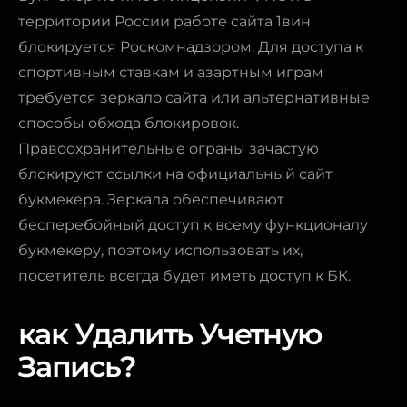
территории России работе сайта 1вин
блокируется Роскомнадзором. Для доступа к
спортивным ставкам и азартным играм
требуется зеркало сайта или альтернативные
способы обхода блокировок.
Правоохранительные ограны зачастую
блокируют ссылки на официальный сайт
букмекера. Зеркала обеспечивают
бесперебойный доступ к всему функционалу
букмекеру, поэтому использовать их,
посетитель всегда будет иметь доступ к БК.
как Удалить Учетную
Запись?