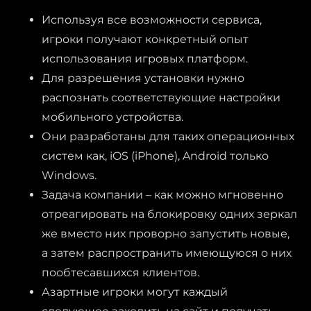
Используя все возможности сервиса,
игроки получают конкретный опыт
использования игровых платформ.
Для разрешения установки нужно
распознать соответствующие настройки
мобильного устройства.
Они разработаны для таких операционных
систем как, iOS (iPhone), Android только
Windows.
Задача компании – как можно мгновенно
отреагировать на блокировку одних зеркал
же вместо них проворно запустить новые,
а затем распространить имеющуюся о них
пообтесавшихся клиентов.
Азартные игроки могут каждый