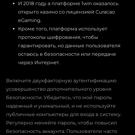
И 2018 году а платформе 1win оказалось
открыто казино со лицензией Curacao
eGaming.
Кроме того, платформа использует
протоколы шифрования, чтобы
гарантировать, но данные пользователя
остаюсь в безопасности или передаче
через Интернет.
Включите двухфакторную аутентификацию
усовершенство дополнительного уровня
безопасности. Убедитесь, что мой пароль
надежный и уникальный, и не используйте
публичные компьютеры для входа в систему.
Регулярно меняйте пароль, чтобы повысил
безопасность аккаунта. Пользователи часто