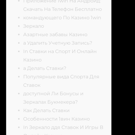
Приложение 1win На Андроид:
Скачать На Телефон Бесплатно
командующего По Казино 1win
Зеркало
Азартные забавы Казино
а Удалить Учетную Запись?
In Ставки на Спорт И Онлайн
Казино
а Делать Ставки?
Популярные вида Спорта Для
Ставок
доступной Ли Бонусы и
Зеркалах Букмекера?
Как Делать Ставки
Особенности 1вин Казино
In Зеркало ддя Ставок И Игры В