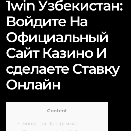
1win Узбекистан:
Войдите На
Официальный
Сайт Казино И
сделаете Ставку
Онлайн
Content
Бонусная Программа